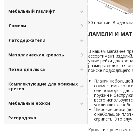
Мебельный газлифт
30 пластин. В односп
Ламели
ЛАМЕЛИ И МАТ
Латодержатели
В нашем магазине пр
Металлическая кровать
ассортимент изделий
узкие рейки для кров
размеры являются о
Петли для люка
поиске подходящего м
Планки небольшой
Комплектующие для офисных
совместимы со все
кресел
они подходят для
пружин и беспруж
всего используютс
Мебельные ножки
усиливают лечебн
Широкие рейки (до
с небольшой плотн
Распродажа
скрипеть. Это слу
Кровати с реечным о