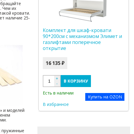
обращайте
. Чем их
такой кровати.
ет наличие 25-
Комплект для шкаф-кровати
90*200см с механизмом Элимет и
газлифтами поперечное
открытие
16 135 ₽
+
В КОРЗИНУ
-
Есть в наличии
Купить на OZON
В избранное
» и моделей
менем
ми.
х пружинные