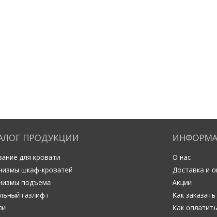
АЛОГ ПРОДУКЦИИ
ИНФОРМ
ание для кровати
О нас
низмы шкаф-кроватей
Доставка и о
низмы подъема
Акции
льный газлифт
Как заказать
ли
Как оплатит