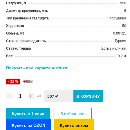
Нагрузка, N
350
Диаметр проушины, мм.
6
Тип крепления газлифта
проушина
Ход штока
50
Объем, м3
0.00125
Страна производитель
Турция
Статус товара
Есть в наличии
Вес
0.2 кг
Показать все характеристики
780₽
- 35 %
шт
507 ₽
В КОРЗИНУ
Купить в 1 клик
В избранное
Купить на OZON
Купить оптом