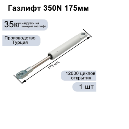
- 35 %