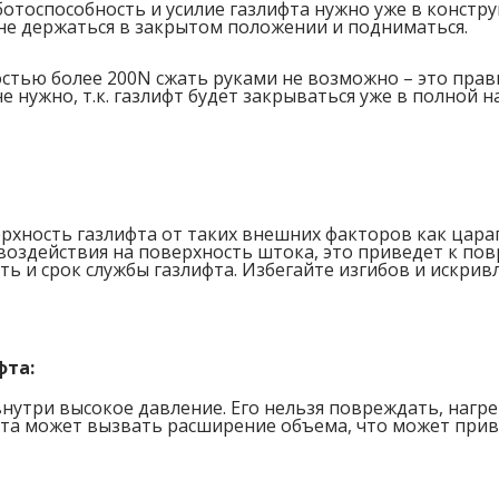
отоспособность и усилие газлифта нужно уже в констру
не держаться в закрытом положении и подниматься.
стью более 200N сжать руками не возможно – это прав
 нужно, т.к. газлифт будет закрываться уже в полной н
:
хность газлифта от таких внешних факторов как царап
воздействия на поверхность штока, это приведет к по
ть и срок службы газлифта. Избегайте изгибов и искрив
фта:
нутри высокое давление. Его нельзя повреждать, нагре
та может вызвать расширение объема, что может приве