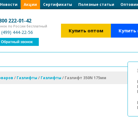
Загрузка формы...
Загрузка формы...
Новости
Акции
Сертификаты
Полезные статьи
Оптовик
800 222-01-42
онок по России бесплатный
Купить оптом
Купить
 (499) 444-22-56
Обратный звонок
оваров
/
Газлифты
/
Газлифты
/
Газлифт 350N 175мм