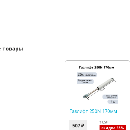
 товары
Газлифт 250N 170мм
780₽
507 ₽
скидка 35%