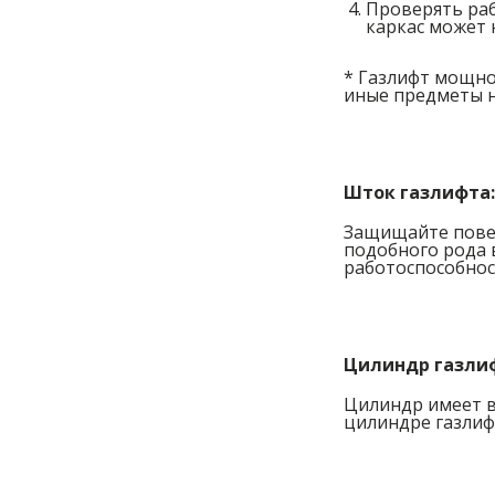
Проверять раб
каркас может 
* Газлифт мощно
иные предметы не
Шток газлифта
Защищайте повер
подобного рода 
работоспособнос
Цилиндр газли
Цилиндр имеет в
цилиндре газлиф