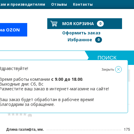
ам и производителям
Отзывы
Контакты
МОЯ КОРЗИНА
0
 на OZON
Оформить заказ
Избранное
0
Здравствуйте!
Закрыть
Время работы компании
с 9.00 до 18.00
.
Выходные дни: Сб, Вс
Разместите ваш заказ в интернет-магазине на сайте!
Газлифт 350N 175мм
Ваш заказ будет обработан в рабочее время!
Благодарим за обращение.
(0)
Длина газлифта, мм.
175