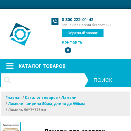
Загрузка формы...
Загрузка формы...
8 800 222-01-42
Звонок по России бесплатный
Обратный звонок
Контакты
0
КАТАЛОГ ТОВАРОВ
Главная
/
Каталог товаров
/
Ламели
/
Ламели: ширина 50мм, длина до 990мм
/
Ламель 50*7*775мм