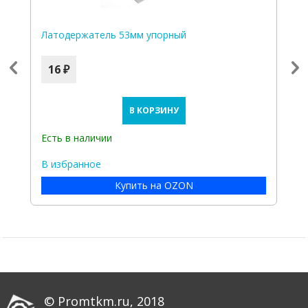
Латодержатель 53мм упорный
Л
д
16 ₽
В КОРЗИНУ
Есть в наличии
Е
В избранное
В
Купить на OZON
© Promtkm.ru, 2018