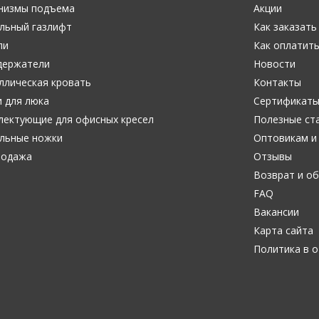
низмы подъема
Акции
льный газлифт
Как заказать
ли
Как оплатит
держатели
Новости
ллическая кровать
Контакты
 для люка
Сертификат
лектующие для офисных кресел
Полезные ст
льные ножки
Оптовикам и
родажа
Отзывы
Возврат и о
FAQ
Вакансии
Карта сайта
Политика в 