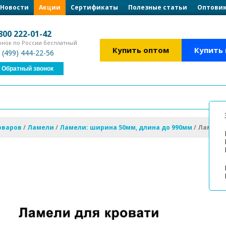
Загрузка формы...
Загрузка формы...
Новости
Акции
Сертификаты
Полезные статьи
Оптовик
800 222-01-42
онок по России бесплатный
Купить оптом
Купить
 (499) 444-22-56
Обратный звонок
оваров
/
Ламели
/
Ламели: ширина 50мм, длина до 990мм
/
Ламель 