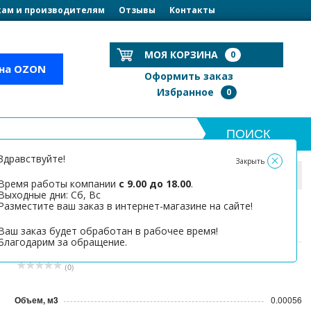
ам и производителям
Отзывы
Контакты
МОЯ КОРЗИНА
0
 на OZON
Оформить заказ
Избранное
0
Здравствуйте!
Закрыть
50*7*830мм
Время работы компании
с 9.00 до 18.00
.
Выходные дни: Сб, Вс
Разместите ваш заказ в интернет-магазине на сайте!
Ламель 50*7*830мм
Ваш заказ будет обработан в рабочее время!
Благодарим за обращение.
(0)
Объем, м3
0.00056