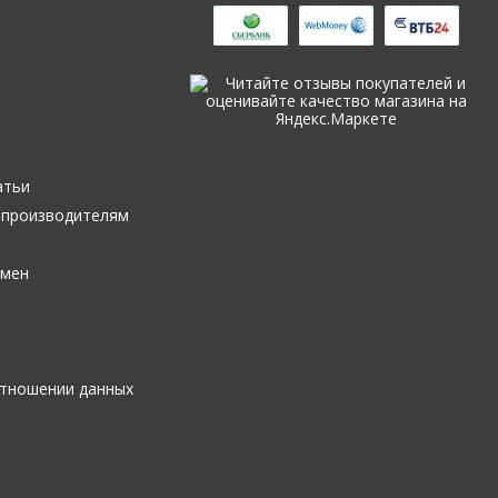
ь
ы
атьи
 производителям
бмен
отношении данных