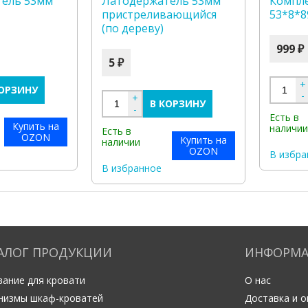
тель 53мм
Латодержатель 53мм
Компле
пристреливающийся
53*8*
(по дереву)
999 ₽
5 ₽
+
КОРЗИНУ
-
+
В КОРЗИНУ
-
Есть в
Купить на
наличи
Есть в
OZON
Купить на
наличии
OZON
В избра
В избранное
АЛОГ ПРОДУКЦИИ
ИНФОРМ
ание для кровати
О нас
низмы шкаф-кроватей
Доставка и о