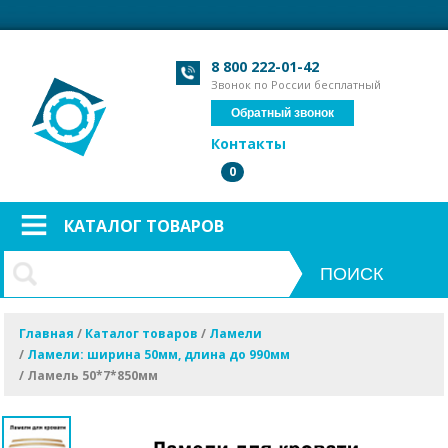
Загрузка формы...
Загрузка формы...
8 800 222-01-42
Звонок по России бесплатный
Обратный звонок
Контакты
0
КАТАЛОГ ТОВАРОВ
Главная
/
Каталог товаров
/
Ламели
/
Ламели: ширина 50мм, длина до 990мм
/
Ламель 50*7*850мм