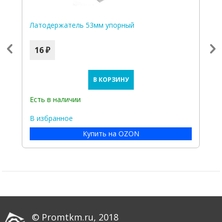
Латодержатель 53мм упорный
Л
д
16 ₽
В КОРЗИНУ
Есть в наличии
Е
В избранное
В
Купить на OZON
© Promtkm.ru, 2018