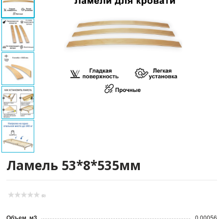
Ламель 53*8*535мм
(0)
Объем, м3
0.00056