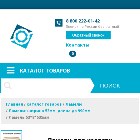
Загрузка формы...
Загрузка формы...
8 800 222-01-42
Звонок по России бесплатный
Обратный звонок
Контакты
0
КАТАЛОГ ТОВАРОВ
Главная
/
Каталог товаров
/
Ламели
/
Ламели: ширина 53мм, длина до 990мм
/
Ламель 53*8*535мм