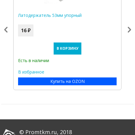
Латодержатель 53мм упорный
Л
д
16 ₽
В КОРЗИНУ
Есть в наличии
Е
В избранное
В
Купить на OZON
© Promtkm.ru, 2018