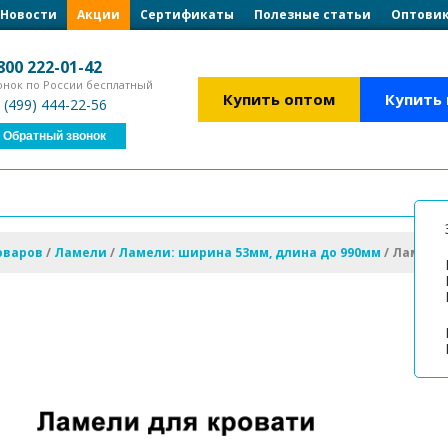
Загрузка формы...
Загрузка формы...
Новости
Акции
Сертификаты
Полезные статьи
Оптовик
800 222-01-42
онок по России бесплатный
Купить оптом
Купить
 (499) 444-22-56
Обратный звонок
оваров
/
Ламели
/
Ламели: ширина 53мм, длина до 990мм
/
Ламель 