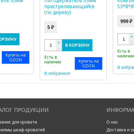
тель 53мм
Латодержатель 53мм
Компле
пристреливающийся
53*8*
(по дереву)
999 ₽
5 ₽
+
КОРЗИНУ
-
+
В КОРЗИНУ
-
Есть в
Купить на
наличи
Есть в
OZON
Купить на
наличии
OZON
В избра
В избранное
АЛОГ ПРОДУКЦИИ
ИНФОРМ
ание для кровати
О нас
низмы шкаф-кроватей
Доставка и о