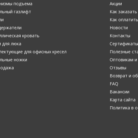
низмы подъема
Акции
льный газлифт
Как заказать
ли
Как оплатит
держатели
Новости
ллическая кровать
Контакты
 для люка
Сертификат
лектующие для офисных кресел
Полезные ст
льные ножки
Оптовикам и
родажа
Отзывы
Возврат и о
FAQ
Вакансии
Карта сайта
Политика в 