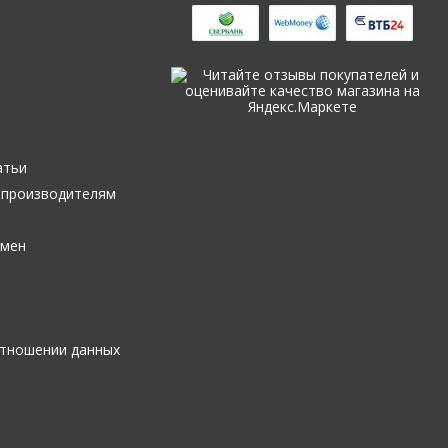
ь
ы
атьи
 производителям
бмен
отношении данных