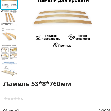
Ламель 53*8*760мм
(0)
Объем, м3
0.00056