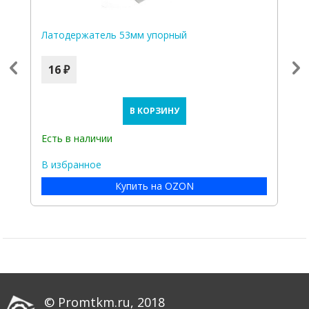
Латодержатель 53мм упорный
Л
д
16 ₽
В КОРЗИНУ
Есть в наличии
Е
В избранное
В
Купить на OZON
© Promtkm.ru, 2018