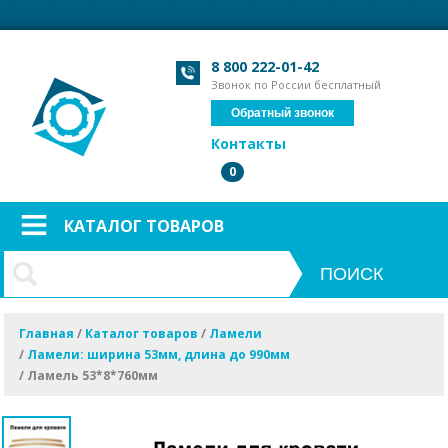
Загрузка формы...
Загрузка формы...
8 800 222-01-42
Звонок по России бесплатный
Обратный звонок
Контакты
0
КАТАЛОГ ТОВАРОВ
Главная
/
Каталог товаров
/
Ламели
/
Ламели: ширина 53мм, длина до 990мм
/
Ламель 53*8*760мм