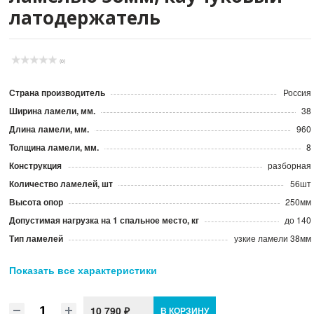
латодержатель
(0)
Страна производитель
Россия
Ширина ламели, мм.
38
Длина ламели, мм.
960
Толщина ламели, мм.
8
Конструкция
разборная
Количество ламелей, шт
56шт
Высота опор
250мм
Допустимая нагрузка на 1 спальное место, кг
до 140
Тип ламелей
узкие ламели 38мм
Механизм подъема
нет
Показать все характеристики
Материал ламели
Натуральный березовый шпон
Производитель
Элимет
10 790 ₽
В КОРЗИНУ
Размер спального места, мм.
2000*2000