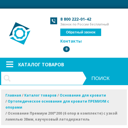
Загрузка формы...
Загрузка формы...
8 800 222-01-42
Звонок по России бесплатный
Обратный звонок
Контакты
0
КАТАЛОГ ТОВАРОВ
Главная
/
Каталог товаров
/
Основание для кровати
/
Ортопедическое основание для кровати ПРЕМИУМ с
опорами
/
Основание Премиум 200*200 (6 опор в комплекте) с узкой
ламелью 38мм, каучуковый латодержатель