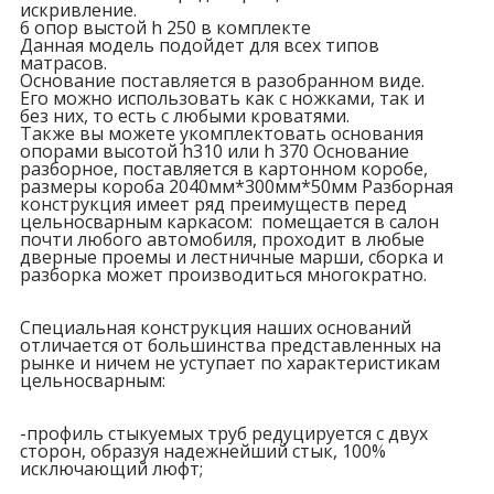
искривление.
6 опор выстой h 250 в комплекте
Данная модель подойдет для всех типов
матрасов.
Основание поставляется в разобранном виде.
Его можно использовать как с ножками, так и
без них, то есть с любыми кроватями.
Также вы можете укомплектовать основания
опорами высотой h310 или h 370 Основание
разборное, поставляется в картонном коробе,
размеры короба 2040мм*300мм*50мм Разборная
конструкция имеет ряд преимуществ перед
цельносварным каркасом: помещается в салон
почти любого автомобиля, проходит в любые
дверные проемы и лестничные марши, сборка и
разборка может производиться многократно.
Специальная конструкция наших оснований
отличается от большинства представленных на
рынке и ничем не уступает по характеристикам
цельносварным:
-профиль стыкуемых труб редуцируется с двух
сторон, образуя надежнейший стык, 100%
исключающий люфт;