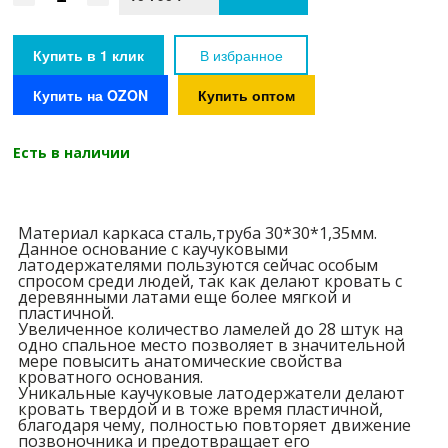
Внешний размер основания (установочный ШхД ), мм
1980*1980
Вес
26.38 кг
Купить в 1 клик
В избранное
Купить на OZON
Купить оптом
Есть в наличии
Материал каркаса сталь,труба 30*30*1,35мм.
Данное основание с каучуковыми
латодержателями пользуются сейчас особым
спросом среди людей, так как делают кровать с
деревянными латами еще более мягкой и
пластичной.
Увеличенное количество ламелей до 28 штук на
одно спальное место позволяет в значительной
мере повысить анатомические свойства
кроватного основания.
Уникальные каучуковые латодержатели делают
кровать твердой и в тоже время пластичной,
благодаря чему, полностью повторяет движение
позвоночника и предотвращает его