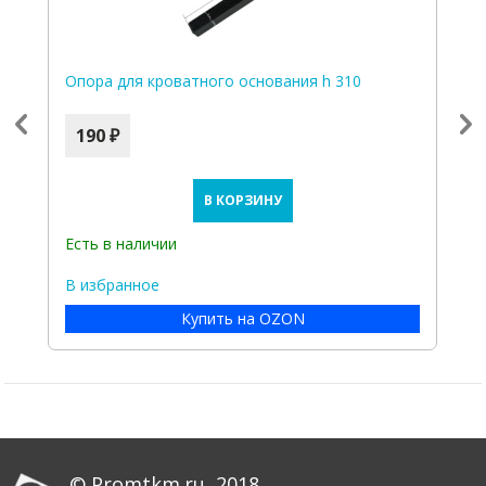
Опора для кроватного основания h 310
У
190 ₽
В КОРЗИНУ
Есть в наличии
Е
В избранное
В
Купить на OZON
© Promtkm.ru, 2018