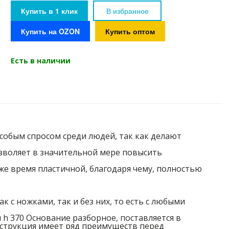
Статус товара
Есть в наличии
Купить в 1 клик
В избранное
Вес
20 кг
Купить на OZON
Купить оптом
Есть в наличии
собым спросом среди людей, так как делают
озволяет в значительной мере повысить
е время пластичной, благодаря чему, полностью
 с ножками, так и без них, то есть с любыми
h 370 Основание разборное, поставляется в
струкция имеет ряд преимуществ перед