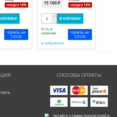
6400₽
17068₽
15 100 ₽
скидка 10%
скидка 12%
+
 КОРЗИНУ
В КОРЗИНУ
-
Есть в
Купить на
Купить на
наличии
OZON
OZON
е
В избранное
АЦИЯ
СПОСОБЫ ОПЛАТЫ
плата
ь