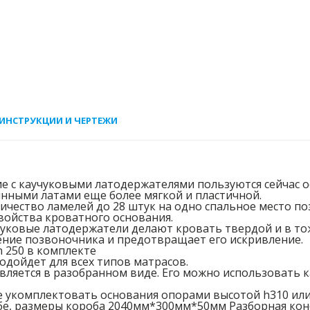
ИНСТРУКЦИИ И ЧЕРТЕЖИ
е с каучуковыми латодержателями пользуются сейчас о
янными латами еще более мягкой и пластичной.
ичество ламелей до 28 штук на одно спальное место п
войства кроватного основания.
уковые латодержатели делают кровать твердой и в тож
ние позвоночника и предотвращает его искривление.
h 250 в комплекте
одойдет для всех типов матрасов.
ляется в разобранном виде. Его можно использовать как
 укомплектовать основания опорами высотой h310 или 
е, размеры короба 2040мм*300мм*50мм Разборная кон