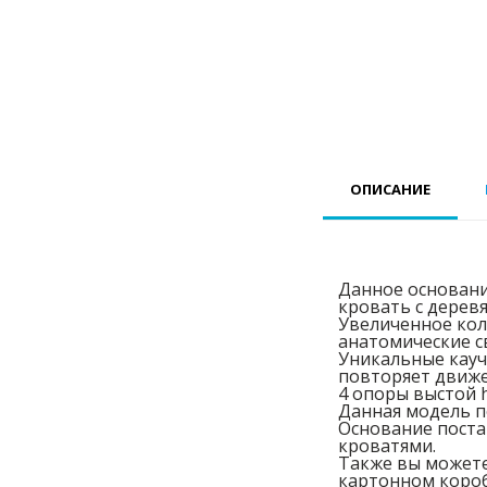
ОПИСАНИЕ
Данное основани
кровать с дерев
Увеличенное кол
анатомические с
Уникальные кауч
повторяет движе
4 опоры выстой 
Данная модель п
Основание постав
кроватями.
Также вы можете
картонном короб