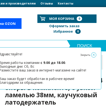
ам и производителям
Отзывы
Контакты
МОЯ КОРЗИНА
0
 на OZON
Оформить заказ
Избранное
0
Здравствуйте!
Закрыть
 кровати ПРЕМИУМ с опорами
Время работы компании
с 9.00 до 18.00
.
й латодержатель
Выходные дни: Сб, Вс
Разместите ваш заказ в интернет-магазине на сайте!
Основание Премиум 90*200 (4
Ваш заказ будет обработан в рабочее время!
Благодарим за обращение.
опоры в комплекте) с узкой
ламелью 38мм, каучуковый
латодержатель