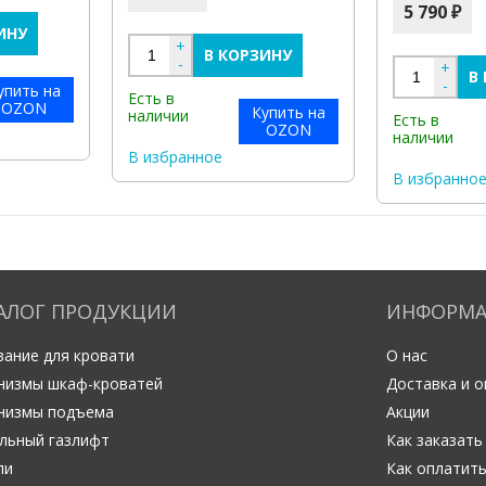
5 790 ₽
ИНУ
+
В КОРЗИНУ
-
+
В
-
упить на
Есть в
OZON
Купить на
наличии
Есть в
OZON
наличии
В избранное
В избранно
АЛОГ ПРОДУКЦИИ
ИНФОРМ
ание для кровати
О нас
низмы шкаф-кроватей
Доставка и о
низмы подъема
Акции
льный газлифт
Как заказать
ли
Как оплатит