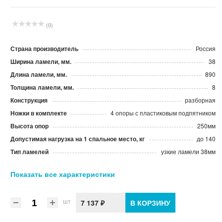
(0)
Страна производитель
Россия
Ширина ламели, мм.
38
Длина ламели, мм.
890
Толщина ламели, мм.
8
Конструкция
разборная
Ножки в комплекте
4 опоры с пластиковым подпятником
Высота опор
250мм
Допустимая нагрузка на 1 спальное место, кг
до 140
Тип ламелей
узкие ламели 38мм
Механизм подъема
нет
Показать все характеристики
Материал ламели
Натуральный березовый шпон
Производитель
Элимет
шт
7 137 ₽
В КОРЗИНУ
Размер спального места, мм.
900*2000
Внешний размер основания (установочный ШхД ), мм
890*1980