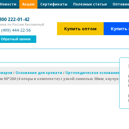
Загрузка формы...
Загрузка формы...
Новости
Акции
Сертификаты
Полезные статьи
Оптовик
800 222-01-42
онок по России бесплатный
Купить оптом
Купить
 (499) 444-22-56
Обратный звонок
оваров
/
Основание для кровати
/
Ортопедическое основание для
 90*200 (4 опоры в комплекте) с узкой ламелью 38мм, каучуковы