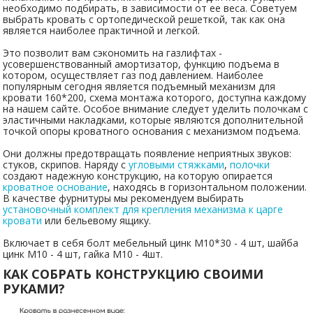
необходимо подбирать, в зависимости от ее веса. Советуем
выбрать кровать с ортопедической решеткой, так как она
является наиболее практичной и легкой.
Это позволит вам сэкономить на газлифтах -
усовершенствованный амортизатор, функцию подъема в
котором, осуществляет газ под давлением. Наиболее
популярным сегодня является подъемный механизм для
кровати 160*200, схема монтажа которого, доступна каждому
на нашем сайте. Особое внимание следует уделить полочкам с
эластичными накладками, которые являются дополнительной
точкой опоры кроватного основания с механизмом подъема.
Они должны предотвращать появление неприятных звуков:
стуков, скрипов. Наряду с
угловыми стяжками
,
полочки
создают надежную конструкцию, на которую опирается
кроватное основание
, находясь в горизонтальном положении.
В качестве фурнитуры мы рекомендуем выбирать
установочный комплект для крепления механизма к царге
кровати
или бельевому ящику.
Включает в себя болт мебельный цинк М10*30 - 4 шт, шайба
цинк М10 - 4 шт, гайка М10 - 4шт.
КАК СОБРАТЬ КОНСТРУКЦИЮ СВОИМИ
РУКАМИ?