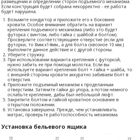
размещении и определении сторон подъемного механизма.
Если конструкция будет собрана некорректно - ее работа
будет нарушена.
Возьмите кондуктор и приложите его к боковине
кровати. Особое внимание обратить на вариант
крепления подъемного механизма (либо это будет
футорка с винтом, либо гайка с шайбой и болтом).
Просверлите соответствующиее отверстие (если для
футорки, то 8мм.х14мм., а для болта сквозное 10 мм.)
Выполните данное действие и с другой стороны.
Уберите стружку.
При использовании варианта крепления с футоркой,
нужно забить ее при помощи молотка. Если вы
используете вариант крепления болт + гайка + шайба, то
с внешней стороны кровати аккуратно забиваем болт в
отверстия.
Приложите подъемный механизм к проделанным
отверстиям. Затяните гайки до упора, а потом немного
ослабьте крепление, дабы был небольшой люфт.
Закрепите болтом и гайкой кроватное основание в
открытом положении.
Установка завершена. Прежде, чем устанавливать
матрас, проверьте работоспособность механизма.
Установка бельевого ящика